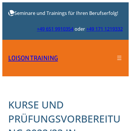
Zum
Inhalt
Seminare und Trainings für Ihren Berufserfolg!
springen
+49 651 9910354
oder
+49 171 1219332
LOISON TRAINING
KURSE UND
PRÜFUNGSVORBEREITU