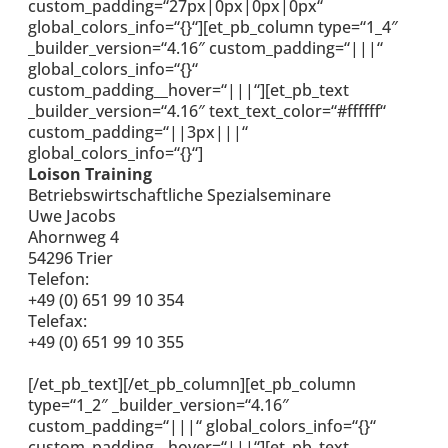
custom_padding=“27px|0px|0px|0px“
global_colors_info=“{}“][et_pb_column type=“1_4″
_builder_version=“4.16″ custom_padding=“|||“
global_colors_info=“{}“
custom_padding__hover=“|||“][et_pb_text
_builder_version=“4.16″ text_text_color=“#ffffff“
custom_padding=“||3px|||“
global_colors_info=“{}“]
Loison Training
Betriebswirtschaftliche Spezialseminare
Uwe Jacobs
Ahornweg 4
54296 Trier
Telefon:
+49 (0) 651 99 10 354
Telefax:
+49 (0) 651 99 10 355
uwe.jacobs@loisontraining.de
[/et_pb_text][/et_pb_column][et_pb_column
type=“1_2″ _builder_version=“4.16″
custom_padding=“|||“ global_colors_info=“{}“
custom_padding__hover=“|||“][et_pb_text