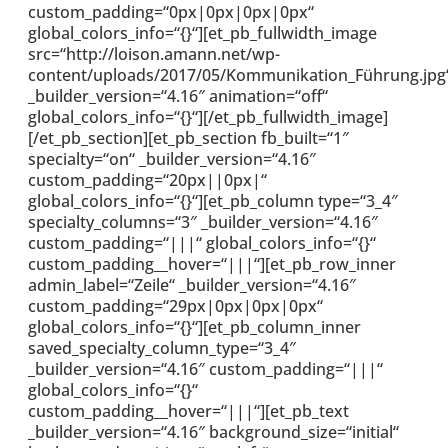
custom_padding=“0px|0px|0px|0px“
global_colors_info=“{}“][et_pb_fullwidth_image
src=“http://loison.amann.net/wp-
content/uploads/2017/05/Kommunikation_Führung.jpg
_builder_version=“4.16″ animation=“off“
global_colors_info=“{}“][/et_pb_fullwidth_image]
[/et_pb_section][et_pb_section fb_built=“1″
specialty=“on“ _builder_version=“4.16″
custom_padding=“20px||0px|“
global_colors_info=“{}“][et_pb_column type=“3_4″
specialty_columns=“3″ _builder_version=“4.16″
custom_padding=“|||“ global_colors_info=“{}“
custom_padding__hover=“|||“][et_pb_row_inner
admin_label=“Zeile“ _builder_version=“4.16″
custom_padding=“29px|0px|0px|0px“
global_colors_info=“{}“][et_pb_column_inner
saved_specialty_column_type=“3_4″
_builder_version=“4.16″ custom_padding=“|||“
global_colors_info=“{}“
custom_padding__hover=“|||“][et_pb_text
_builder_version=“4.16″ background_size=“initial“