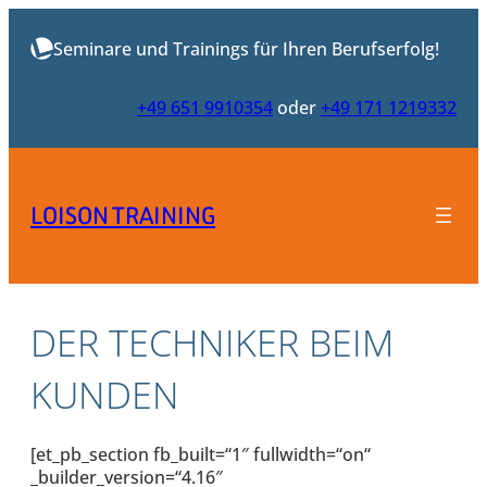
Zum
Inhalt
Seminare und Trainings für Ihren Berufserfolg!
springen
+49 651 9910354
oder
+49 171 1219332
LOISON TRAINING
DER TECHNIKER BEIM
KUNDEN
[et_pb_section fb_built=“1″ fullwidth=“on“
_builder_version=“4.16″