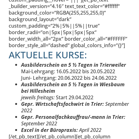
_builder_version=“4.16″ text_text_color=“#ffffff“
background_color=“RGBA(255,255,255,0)“
background_layout=“dark“
custom_padding=“2%|5%||5%||true“
border_radii=“on|5px|5px|5px|5px“
border_width_all=“2px“ border_color_all=“#FFFFFF“
border_style_all=“dashed“ global_colors_info=“{}“]
AKTUELLE KURSE:
Ausbilderschein an 5 ½ Tagen in Trierweiler
Mai-Lehrgang: 16.05.2022 bis 20.05.2022
Juni- Lehrgang: 20.06.2022 bis 24.06.2022
Ausbilderschein an 5 ½ Tagen in Wiesbaum
bei Hillesheim
jeweils freitags:
Start 29.04.2022
Gepr. Wirtschaftsfachwirt in Trier:
September
2022
Gepr. Personalfachkauffrau/-mann in Trier:
September 2022
Excel in der Büropraxis:
April 2022
[/et_pb_text][/et_pb_column][et_pb_column