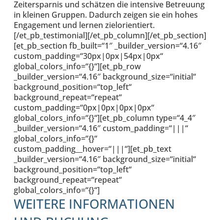
Zeitersparnis und schätzen die intensive Betreuung
in kleinen Gruppen. Dadurch zeigen sie ein hohes
Engagement und lernen zielorientiert.
[/et_pb_testimonial][/et_pb_column][/et_pb_section]
[et_pb_section fb_built=“1″ _builder_version=“4.16″
custom_padding=“30px|0px|54px|0px“
global_colors_info=“{}“][et_pb_row
_builder_version=“4.16″ background_size=“initial“
background_position=“top_left“
background_repeat=“repeat“
custom_padding=“0px|0px|0px|0px“
global_colors_info=“{}“][et_pb_column type=“4_4″
_builder_version=“4.16″ custom_padding=“|||“
global_colors_info=“{}“
custom_padding__hover=“|||“][et_pb_text
_builder_version=“4.16″ background_size=“initial“
background_position=“top_left“
background_repeat=“repeat“
global_colors_info=“{}“]
WEITERE INFORMATIONEN