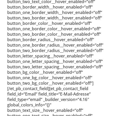
button_two_text_color__hover_enabled=“off“
button_border_width__hover_enabled=“off“
button_one_border_width__hover_enabled=“off“
button_two_border_width__hover_enabled=“off“
button_border_color__hover_enabled=“off“
button_one_border_color__hover_enabled=“off“
button_two_border_color__hover_enabled=“off“
button_border_radius__hover_enabled=“off“
button_one_border_radius__hover_enabled=“off“
button_two_border_radius__hover_enabled=“off“
button_letter_spacing__hover_enabled=“off“
button_one_letter_spacing__hover_enabled=“off“
button_two_letter_spacing__hover_enabled=“off“
button_bg_color__hover_enabled=“off“
button_one_bg_color__hover_enabled=“off“
button_two_bg_color__hover_enabled=“off“]
[/et_pb_contact_field][et_pb_contact_field
field_id=“Email“ field_title=“E-Mail-Adresse“
field_type=“email“ _builder_version=“4.16″
global_colors_info=“{}“
button_text_size__hover_enabled=“off“
button_one_text_size__hover_enabled=“off“