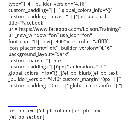
type=“1_4″ _builder_version=“4.16″
custom_padding=“|||“ global_colors_info=“{}“
custom_padding__hover=“|||“][et_pb_blurb
title=“Facebook“
url=“https://www.facebook.com/Loison.Training/“
url_new_window=“on“ use_icon=“on“
font_icon=“||divi||400″ icon_color=“#ffffff“
icon_placement=“left“ _builder_version=“4.16″
background_layout=“dark“
custom_margin=“||5px|“
custom_padding=“||0px|“ animation=“off“
global_colors_info=“{}“][/et_pb_blurb][et_pb_text
_builder_version=“4.16″ custom_margin=“0px|||“
custom_padding=“0px|||“ global_colors_info=“{}“]
Kontakt
Impressum
Datenschutz
[/et_pb_text][/et_pb_column][/et_pb_row]
[/et_pb_section]