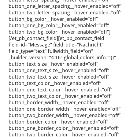
button_one_letter_spacing__hover_enabled=“off“
button_two_letter_spacing__hover_enabled=“off“
button_bg_color__hover_enabled=“off“
button_one_bg_color__hover_enabled=“off“
button_two_bg_color__hover_enabled=“off“]
[/et_pb_contact_field][et_pb_contact_field
field_id=“Message“ field_title=“Nachricht“
field_type=“text“ fullwidth_field=“on“
_builder_version=“4.16″ global_colors_info=“{}“
button_text_size__hover_enabled=“off“
button_one_text_size__hover_enabled=“off“
button_two_text_size__hover_enabled=“off“
button_text_color__hover_enabled=“off“
button_one_text_color__hover_enabled=“off“
button_two_text_color__hover_enabled=“off“
button_border_width__hover_enabled=“off“
button_one_border_width__hover_enabled=“off“
button_two_border_width__hover_enabled=“off“
button_border_color__hover_enabled=“off“
button_one_border_color__hover_enabled=“off“
button_two_border_color__hover_enabled=“off“