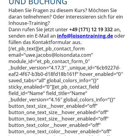
UND BUCHUNG
Haben Sie Fragen zu diesem Kurs? Möchten Sie
daran teilnehmen? Oder interessieren sich für ein
Inhouse-Training?
Dann rufen Sie jetzt unter
+49 (171) 12 19 332
an,
senden ein E-Mail an
info@loisontraining.de
oder
füllen das Kontaktformular aus.
[/et_pb_text][et_pb_contact_form
email=“uwe.jacobs@loisondata.com“
module_id=“et_pb_contact_form_0″
_builder_version=“4.17.3″ _unique_id=“6cb9227d-
eaf2-4f67-b3b0-d18fd18b161f“ hover_enabled=“0″
saved_tabs=“all“ global_colors_info=“{}“
sticky_enabled=“0″][et_pb_contact_field
field_id=“Name“ field_title=“Name“
_builder_version=“4.16″ global_colors_info=“{}“
button_text_size__hover_enabled=“off“
button_one_text_size__hover_enabled=“off“
button_two_text_size__hover_enabled=“off“
button_text_color__hover_enabled=“off“
button_one_text_color__hover_enabled=“off“