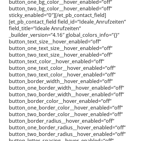
button_one_bg_color__hover_enabled=“off“
button_two_bg_color__hover_enabled=“off“
sticky_enabled=“0″][/et_pb_contact_field]
[et_pb_contact_field field_id=“Ideale_Anrufzeiten“
field_title=“Ideale Anrufzeiten“
_builder_version=“4.16″ global_colors_info=“{}“
button_text_size__hover_enabled=“off“
button_one_text_size__hover_enabled=“off“
button_two_text_size__hover_enabled=“off“
button_text_color__hover_enabled=“off“
button_one_text_color__hover_enabled=“off“
button_two_text_color__hover_enabled=“off“
button_border_width__hover_enabled=“off“
button_one_border_width__hover_enabled=“off“
button_two_border_width__hover_enabled=“off“
button_border_color__hover_enabled=“off“
button_one_border_color__hover_enabled=“off“
button_two_border_color__hover_enabled=“off“
button_border_radius__hover_enabled=“off“
button_one_border_radius__hover_enabled=“off“
button_two_border_radius__hover_enabled=“off“
button_letter_spacing__hover_enabled=“off“