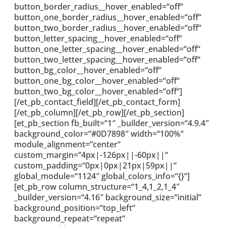
button_border_radius__hover_enabled=“off“
button_one_border_radius__hover_enabled=“off“
button_two_border_radius__hover_enabled=“off“
button_letter_spacing__hover_enabled=“off“
button_one_letter_spacing__hover_enabled=“off“
button_two_letter_spacing__hover_enabled=“off“
button_bg_color__hover_enabled=“off“
button_one_bg_color__hover_enabled=“off“
button_two_bg_color__hover_enabled=“off“]
[/et_pb_contact_field][/et_pb_contact_form]
[/et_pb_column][/et_pb_row][/et_pb_section]
[et_pb_section fb_built=“1″ _builder_version=“4.9.4″
background_color=“#0D7898″ width=“100%“
module_alignment=“center“
custom_margin=“4px|-126px||-60px||“
custom_padding=“0px|0px|21px|59px||“
global_module=“1124″ global_colors_info=“{}“]
[et_pb_row column_structure=“1_4,1_2,1_4″
_builder_version=“4.16″ background_size=“initial“
background_position=“top_left“
background_repeat=“repeat“