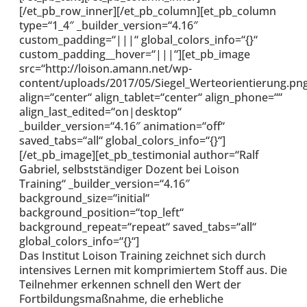
[/et_pb_row_inner][/et_pb_column][et_pb_column
type=“1_4″ _builder_version=“4.16″
custom_padding=“|||“ global_colors_info=“{}“
custom_padding__hover=“|||“][et_pb_image
src=“http://loison.amann.net/wp-
content/uploads/2017/05/Siegel_Werteorientierung.pn
align=“center“ align_tablet=“center“ align_phone=““
align_last_edited=“on|desktop“
_builder_version=“4.16″ animation=“off“
saved_tabs=“all“ global_colors_info=“{}“]
[/et_pb_image][et_pb_testimonial author=“Ralf
Gabriel, selbstständiger Dozent bei Loison
Training“ _builder_version=“4.16″
background_size=“initial“
background_position=“top_left“
background_repeat=“repeat“ saved_tabs=“all“
global_colors_info=“{}“]
Das Institut Loison Training zeichnet sich durch
intensives Lernen mit komprimiertem Stoff aus. Die
Teilnehmer erkennen schnell den Wert der
Fortbildungsmaßnahme, die erhebliche