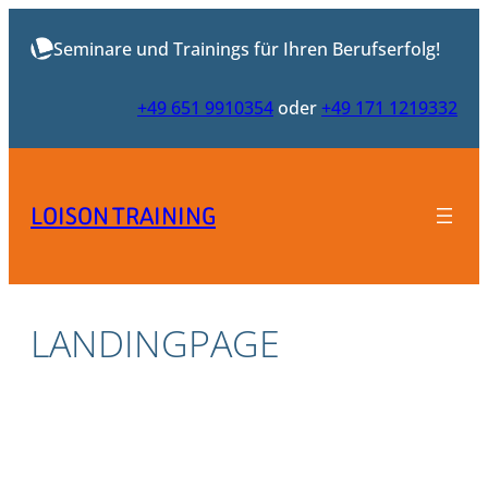
Zum
Inhalt
Seminare und Trainings für Ihren Berufserfolg!
springen
+49 651 9910354
oder
+49 171 1219332
LOISON TRAINING
LANDINGPAGE